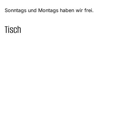
Sonntags und Montags haben wir frei.
Tisch
Reservieren
Per Telefon
Finde uns und sei dabei